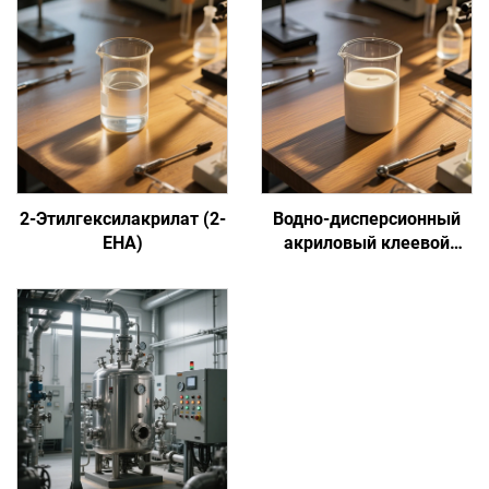
2-Этилгексилакрилат (2-
Водно-дисперсионный
EHA)
акриловый клеевой
состав на основе
сенсорной адгезии