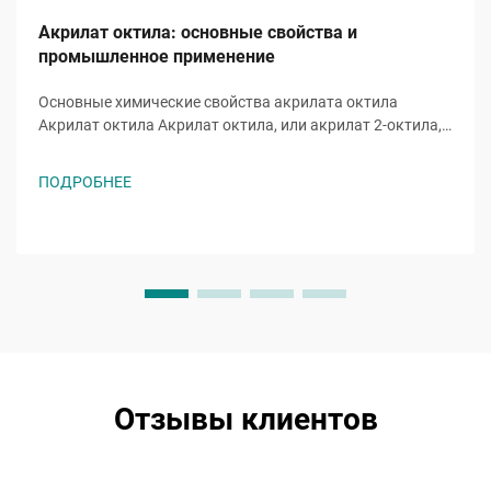
Акрилат октила: основные свойства и
промышленное применение
Основные химические свойства акрилата октила
Акрилат октила Акрилат октила, или акрилат 2-октила,
представляет собой акрилатный эфирный мономер с
молекулярной формулой ĈH̊O̊, молекула которого
ПОДРОБНЕЕ
включает восьмиуглеродную алкильную цепь,
присоединенную к гидроксильной группе и
характерной...
Отзывы клиентов