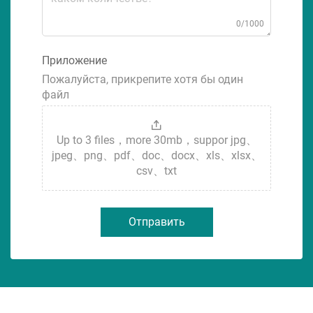
0/1000
Приложение
Пожалуйста, прикрепите хотя бы один
файл
Up to 3 files，more 30mb，suppor jpg、
jpeg、png、pdf、doc、docx、xls、xlsx、
csv、txt
Отправить