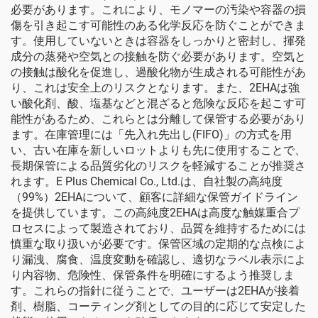
必要があります。これにより、モノマーの汚染や容器の損
傷を引き起こす可能性のある化学反応を防ぐことができま
す。使用していないときは容器をしっかりと密封し、揮発
成分の蒸発や空気との接触を防ぐ必要があります。空気と
の接触は酸化を促進し、過酸化物が生成される可能性があ
り、これは安全上のリスクとなります。また、2EHAは強
い酸化剤、酸、塩基などと混ざると危険な反応を起こす可
能性があるため、これらとは分離して保管する必要があり
ます。在庫管理には「先入れ先出し(FIFO)」の方式を用
い、古い在庫を新しいロットよりも先に使用することで、
長期保管による品質劣化のリスクを軽減することが推奨さ
れます。E Plus Chemical Co., Ltd.は、自社製の高純度
（99%）2EHAについて、顧客に詳細な保管ガイドライン
を提供しています。この高純度2EHAは高度な触媒重合プ
ロセスによって製造されており、品質を維持するためには
慎重な取り扱いが必要です。保管区域の定期的な点検によ
り漏洩、腐食、温度変動を確認し、適切なラベル表示によ
り内容物、危険性、保管条件を明確にするよう推奨しま
す。これらの指針に従うことで、ユーザーは2EHAが接着
剤、樹脂、コーティング剤としての目的に応じて安定した