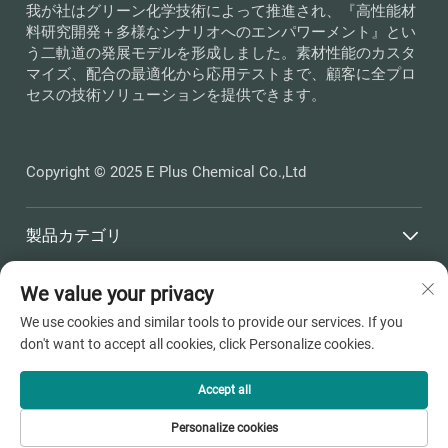
我が社はグリーン化学技術によって推進され、『高性能材
料研究開発＋多様なシナリオへのエンパワーメント』とい
う二軌道の発展モデルを形成しました。素材性能のカスタ
マイズ、配合の最適化から応用テストまで、顧客に全プロ
セスの技術ソリューションを提供できます。
Copyright © 2025 E Plus Chemical Co.,Ltd
製品カテゴリ
We value your privacy
クイックリンク
We use cookies and similar tools to provide our services. If you
don't want to accept all cookies, click Personalize cookies.
お問い合わせ先
Office add : 浙江省嘉兴市平湖市独山港鎮海辰路398番地
Accept all
メールアドレス：
[email protected]
Personalize cookies
電話番号：
+86-13736810910