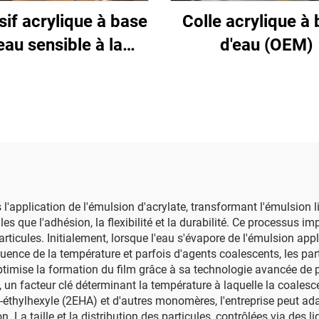
if acrylique à base
Colle acrylique à
eau sensible à la
d'eau (OEM)
pression
l'application de l'émulsion d'acrylate, transformant l'émulsion l
s que l'adhésion, la flexibilité et la durabilité. Ce processus imp
rticules. Initialement, lorsque l'eau s'évapore de l'émulsion app
luence de la température et parfois d'agents coalescents, les pa
optimise la formation du film grâce à sa technologie avancée de p
, un facteur clé déterminant la température à laquelle la coalesc
 2-éthylhexyle (2EHA) et d'autres monomères, l'entreprise peut a
n. La taille et la distribution des particules, contrôlées via des