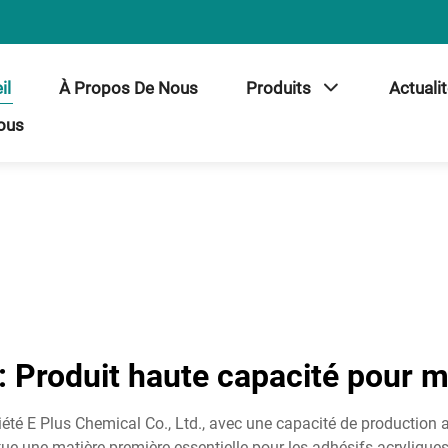
il
À Propos De Nous
Produits
Actuali
ous
: Produit haute capacité pour m
ociété E Plus Chemical Co., Ltd., avec une capacité de production
ue une matière première essentielle pour les adhésifs acryliques 