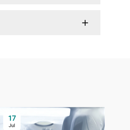
17
0
Jul
Ju