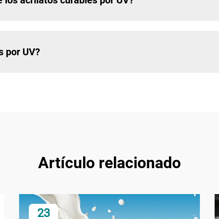
 los acrilatos curables por UV?
es por UV?
Artículo relacionado
23