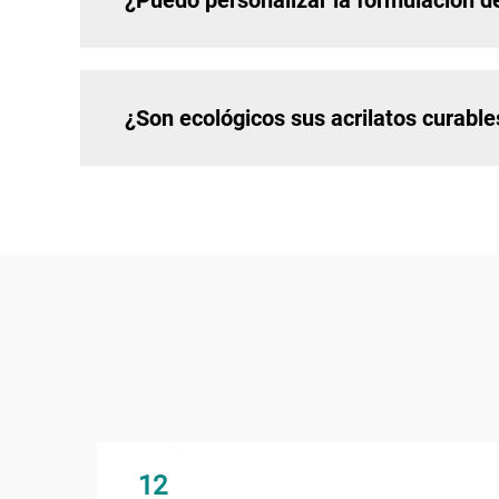
¿Puedo personalizar la formulación de
¿Son ecológicos sus acrilatos curabl
12