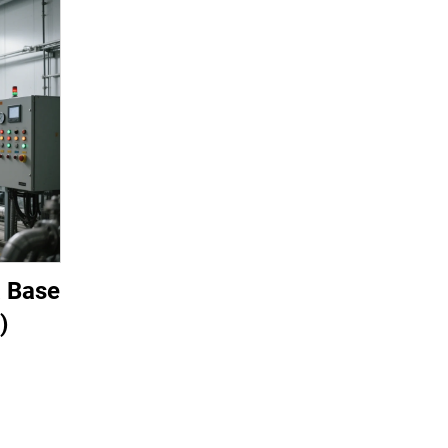
a Base
)