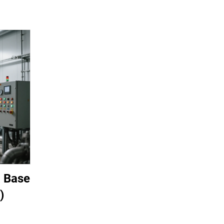
a Base
)