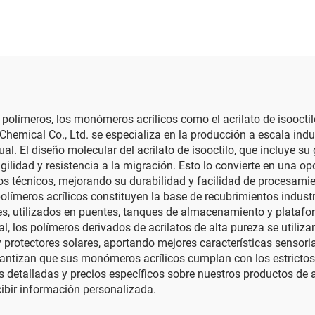
olímeros, los monómeros acrílicos como el acrilato de isooctil
 Chemical Co., Ltd. se especializa en la producción a escala in
l. El diseño molecular del acrilato de isooctilo, que incluye su
ilidad y resistencia a la migración. Esto lo convierte en una opc
os técnicos, mejorando su durabilidad y facilidad de procesami
olímeros acrílicos constituyen la base de recubrimientos indus
, utilizados en puentes, tanques de almacenamiento y platafor
nal, los polímeros derivados de acrilatos de alta pureza se utili
 protectores solares, aportando mejores características sensori
ntizan que sus monómeros acrílicos cumplan con los estrictos 
s detalladas y precios específicos sobre nuestros productos de ac
cibir información personalizada.