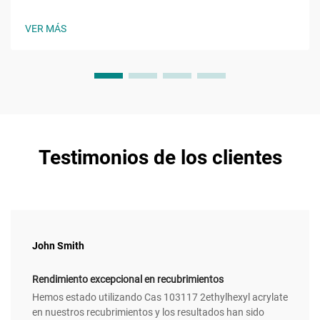
un monómero éster acrílico con la fórmula molecular ĈH̊O̊,
una molécula con una cadena alquilo de ocho carbonos
VER MÁS
unida a un grupo hidroxilo y al característico...
Testimonios de los clientes
John Smith
Rendimiento excepcional en recubrimientos
Hemos estado utilizando Cas 103117 2ethylhexyl acrylate
en nuestros recubrimientos y los resultados han sido