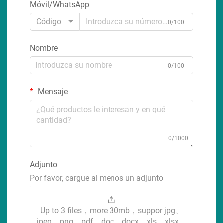
Móvil/WhatsApp
Código
0/100
Nombre
0/100
Mensaje
0/1000
Adjunto
Por favor, cargue al menos un adjunto
Up to 3 files，more 30mb，suppor jpg、
jpeg、png、pdf、doc、docx、xls、xlsx、