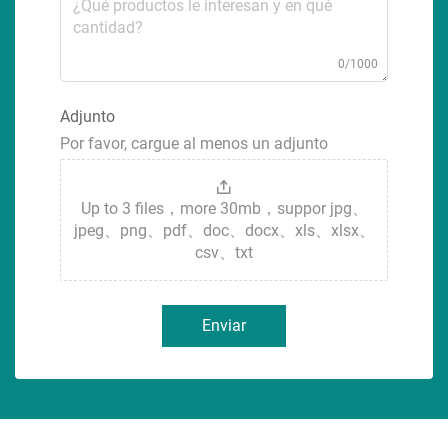
0/1000
Adjunto
Por favor, cargue al menos un adjunto
Up to 3 files，more 30mb，suppor jpg、
jpeg、png、pdf、doc、docx、xls、xlsx、
csv、txt
Enviar