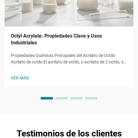
Octyl Acrylate: Propiedades Clave y Usos
Industriales
Propiedades Químicas Principales del Acrilato de Octilo
Acrilato de octilo El acrilato de octilo, o acrilato de 2-octilo, es
un monómero éster acrílico con la fórmula molecular ĈH̊O̊,
una molécula con una cadena alquilo de ocho carbonos
VER MÁS
unida a un grupo hidroxilo y al característico...
Testimonios de los clientes