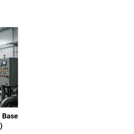
a Base
)