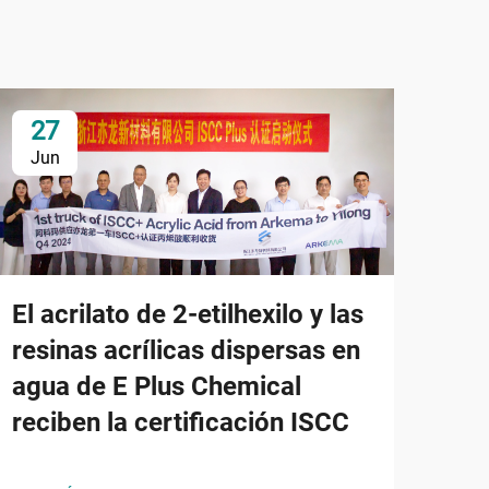
27
2
Jun
Ju
El acrilato de 2-etilhexilo y las
resinas acrílicas dispersas en
agua de E Plus Chemical
reciben la certificación ISCC
Oct
Cla