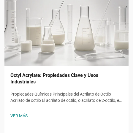
Octyl Acrylate: Propiedades Clave y Usos
Industriales
Propiedades Químicas Principales del Acrilato de Octilo
Acrilato de octilo El acrilato de octilo, o acrilato de 2-octilo, es
un monómero éster acrílico con la fórmula molecular ĈH̊O̊,
una molécula con una cadena alquilo de ocho carbonos
VER MÁS
unida a un grupo hidroxilo y al característico...