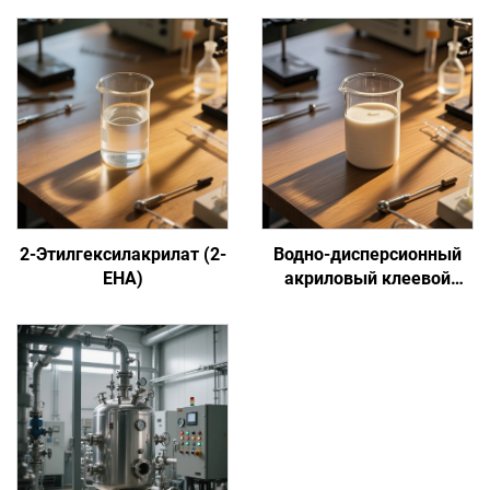
2-Этилгексилакрилат (2-
Водно-дисперсионный
EHA)
акриловый клеевой
состав на основе
сенсорной адгезии