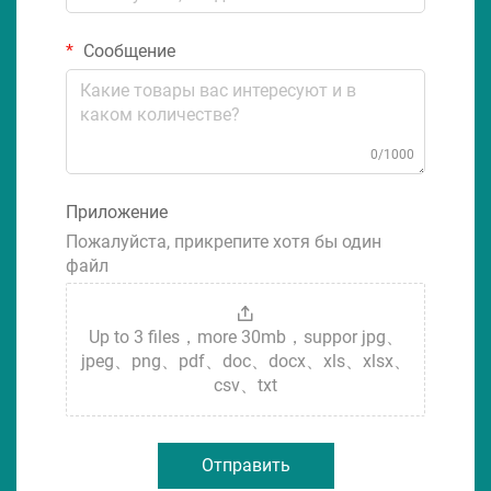
Сообщение
0/1000
Приложение
Пожалуйста, прикрепите хотя бы один
файл
Up to 3 files，more 30mb，suppor jpg、
jpeg、png、pdf、doc、docx、xls、xlsx、
csv、txt
Отправить