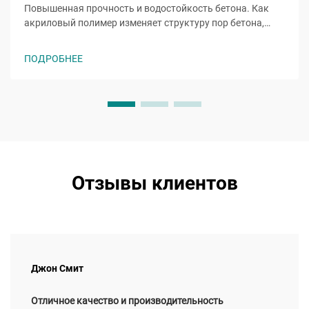
Повышенная прочность и водостойкость бетона. Как
акриловый полимер изменяет структуру пор бетона,
ограничивая проникновение воды. При добавлении в
бетон акриловые полимеры образуют гибкие пленки
ПОДРОБНЕЕ
внутри крошечных капиллярных пор, которые
препятствуют проникновению воды...
Отзывы клиентов
Джон Смит
Отличное качество и производительность