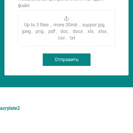
файл
Up to 3 files，more 30mb，suppor jpg、
jpeg、png、pdf、doc、docx、xls、xlsx、
csv、txt
Отправить
acrylate2