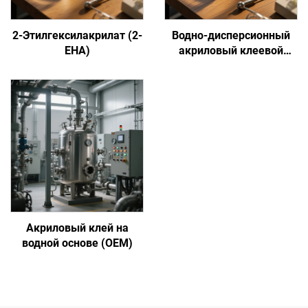
2-Этилгексилакрилат (2-
Водно-дисперсионный
EHA)
акриловый клеевой
состав на основе
сенсорной адгезии
Акриловый клей на
водной основе (OEM)