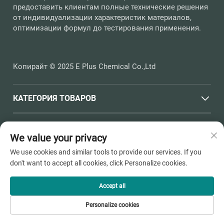
предоставить клиентам полные технические решения
от индивидуализации характеристик материалов,
оптимизации формул до тестирования применения.
Копирайт © 2025 E Plus Chemical Co.,Ltd
КАТЕГОРИЯ ТОВАРОВ
БЫСТРЫЕ ССЫЛКИ
We value your privacy
We use cookies and similar tools to provide our services. If you
КОНТАКТНАЯ ИНФОРМАЦИЯ
don't want to accept all cookies, click Personalize cookies.
Office add : Улица Хайчен, №398, город Душанган, город
Пинху, город Цзясин, провинция Чжэцзян
Accept all
Электронная почта:
[email protected]
Personalize cookies
Тел.:
+86-13736810910