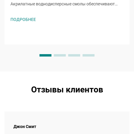
Акрилатные воднодисперсные смолы обеспечивают
основные функции за счет уникальных мономеров,
таких как акрилат 2-этилгексила (2ЭГА). Эта
ПОДРОБНЕЕ
разветвленная цепочка акрилата снижает температуру
стеклования...
Отзывы клиентов
Джон Смит