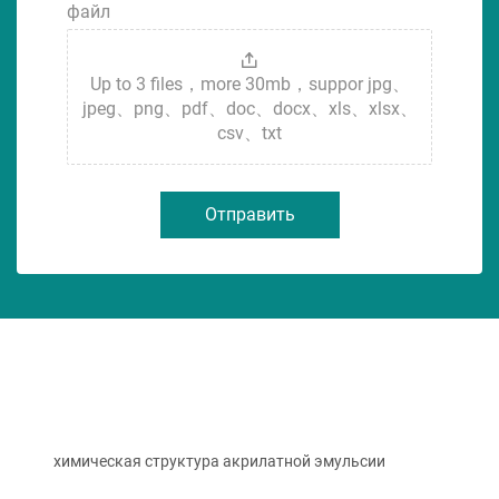
файл
Up to 3 files，more 30mb，suppor jpg、
jpeg、png、pdf、doc、docx、xls、xlsx、
csv、txt
Отправить
химическая структура акрилатной эмульсии