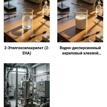
2-Этилгексилакрилат (2-
Водно-дисперсионный
EHA)
акриловый клеевой
состав на основе
сенсорной адгезии