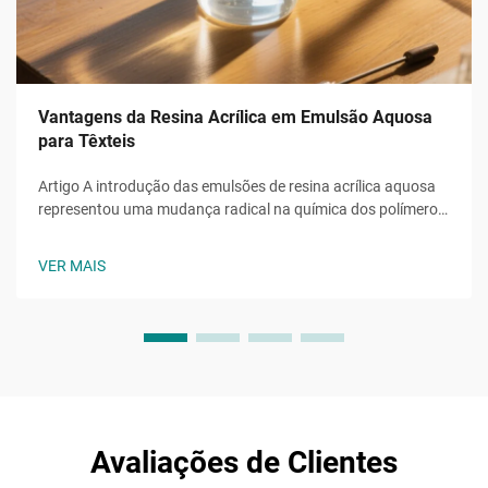
Vantagens da Resina Acrílica em Emulsão Aquosa
para Têxteis
Artigo A introdução das emulsões de resina acrílica aquosa
representou uma mudança radical na química dos polímeros
na última década, substituindo sistemas com solventes por
alternativas sustentáveis. Essas emulsões têm como base a
VER MAIS
água como fase contínua...
Avaliações de Clientes