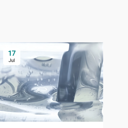
17
2
Jul
Ju