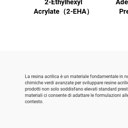
2-Ethylhexyl
Ades
Acrylate（2-EHA）
Pr
A
La resina acrilica è un materiale fondamentale in num
chimiche verdi avanzate per sviluppare resine acrilic
prodotti non solo soddisfano elevati standard presta
materiali ci consente di adattare le formulazioni alle
contesto.