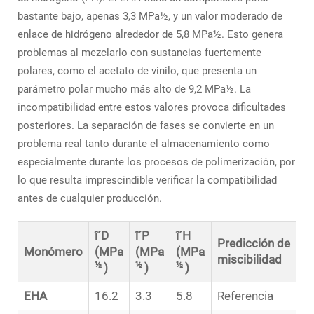
bastante bajo, apenas 3,3 MPa½, y un valor moderado de
enlace de hidrógeno alrededor de 5,8 MPa½. Esto genera
problemas al mezclarlo con sustancias fuertemente
polares, como el acetato de vinilo, que presenta un
parámetro polar mucho más alto de 9,2 MPa½. La
incompatibilidad entre estos valores provoca dificultades
posteriores. La separación de fases se convierte en un
problema real tanto durante el almacenamiento como
especialmente durante los procesos de polimerización, por
lo que resulta imprescindible verificar la compatibilidad
antes de cualquier producción.
î´D
î´P
î´H
Predicción de
Monómero
(MPa
(MPa
(MPa
miscibilidad
½
½
½
)
)
)
EHA
16.2
3.3
5.8
Referencia