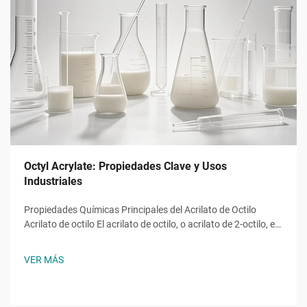
Octyl Acrylate: Propiedades Clave y Usos
Industriales
Propiedades Químicas Principales del Acrilato de Octilo
Acrilato de octilo El acrilato de octilo, o acrilato de 2-octilo, es
un monómero éster acrílico con la fórmula molecular ĈH̊O̊,
una molécula con una cadena alquilo de ocho carbonos
VER MÁS
unida a un grupo hidroxilo y al característico...