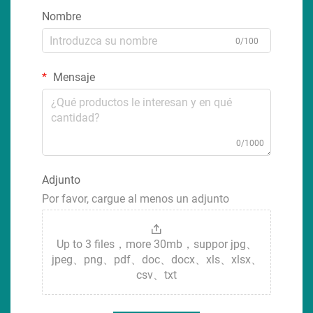
Nombre
0/100
Mensaje
0/1000
Adjunto
Por favor, cargue al menos un adjunto
Up to 3 files，more 30mb，suppor jpg、
jpeg、png、pdf、doc、docx、xls、xlsx、
csv、txt