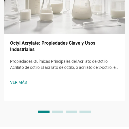
Octyl Acrylate: Propiedades Clave y Usos
Industriales
Propiedades Químicas Principales del Acrilato de Octilo
Acrilato de octilo El acrilato de octilo, o acrilato de 2-octilo, es
un monómero éster acrílico con la fórmula molecular ĈH̊O̊,
una molécula con una cadena alquilo de ocho carbonos
VER MÁS
unida a un grupo hidroxilo y al característico...