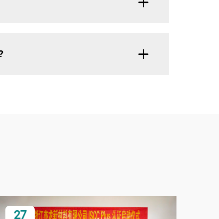
?
27
0