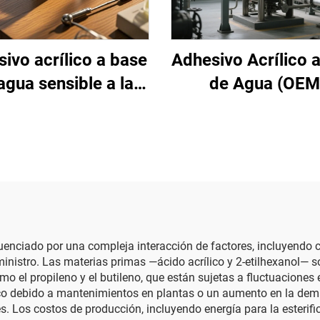
ivo acrílico a base
Adhesivo Acrílico 
agua sensible a la
de Agua (OEM
presión
influenciado por una compleja interacción de factores, incluyend
stro. Las materias primas —ácido acrílico y 2-etilhexanol— son
 el propileno y el butileno, que están sujetas a fluctuaciones e
lico debido a mantenimientos en plantas o un aumento en la dem
. Los costos de producción, incluyendo energía para la esterifi