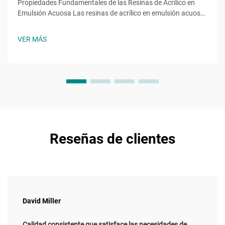
Propiedades Fundamentales de las Resinas de Acrílico en
Emulsión Acuosa Las resinas de acrílico en emulsión acuosa
aportan funciones esenciales derivadas de monómeros
específicos, como el acrilato de 2-etilhexilo (2EHA). Este
VER MÁS
acrilato de cadena ramificada reduce la temperatura de
transición vítrea...
Reseñas de clientes
David Miller
Calidad consistente que satisface las necesidades de