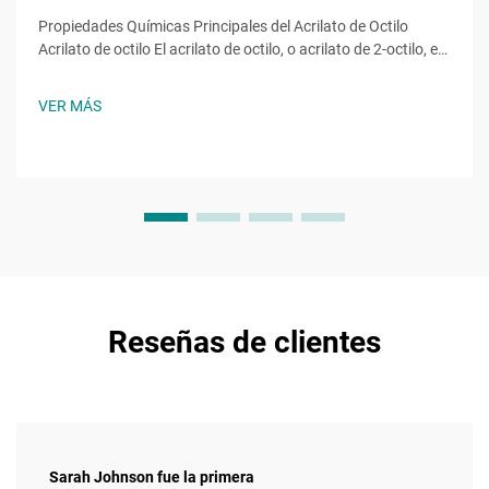
Propiedades Químicas Principales del Acrilato de Octilo
Acrilato de octilo El acrilato de octilo, o acrilato de 2-octilo, es
un monómero éster acrílico con la fórmula molecular ĈH̊O̊,
una molécula con una cadena alquilo de ocho carbonos
VER MÁS
unida a un grupo hidroxilo y al característico...
Reseñas de clientes
Sarah Johnson fue la primera