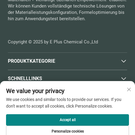
Wir können Kunden vollständige technische Lösungen von
der Materialleistungskonfiguration, Formeloptimierung bis
hin zum Anwendungstest bereitstellen.
Copyright © 2025 by E Plus Chemical Co.,Ltd
PRODUKTKATEGORIE
SCHNELLLINKS
We value your privacy
KONTAKTINFORMATIONEN
We use cookies and similar tools to provide our services. If you
don't want to accept all cookies, click Personalize cookies.
Office add : Nr. 398, Haichen Straße, Dushangang Town,
Stadt Pinghu, Stadt Jiaxing, Provinz Zhejiang
Accept all
E-Mail:
[email protected]
Tel.:
+86-13736810910
Personalize cookies