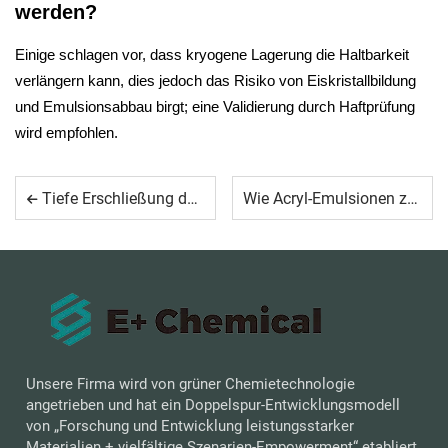
werden?
Einige schlagen vor, dass kryogene Lagerung die Haltbarkeit
verlängern kann, dies jedoch das Risiko von Eiskristallbildung
und Emulsionsabbau birgt; eine Validierung durch Haftprüfung
wird empfohlen.
Tiefe Erschließung der grünen Innovation, gemeinsam eine neue Ära für die Industrie aufbauen — E Plus Chemical glänzt auf der CHINACOAT 2025
Wie Acryl-Emulsionen zur Produktsicherheit beitragen
Unsere Firma wird von grüner Chemietechnologie
angetrieben und hat ein Doppelspur-Entwicklungsmodell
von „Forschung und Entwicklung leistungsstarker
Materialien + vielfältige Szenarien-Empowerment“ etabliert.