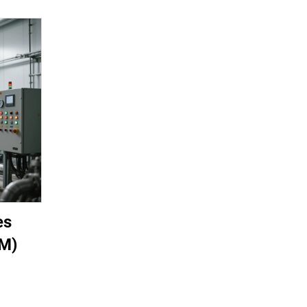
es
EM)