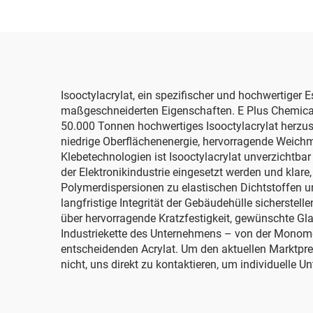
Isooctylacrylat, ein spezifischer und hochwertiger 
maßgeschneiderten Eigenschaften. E Plus Chemical Co
50.000 Tonnen hochwertiges Isooctylacrylat herzust
niedrige Oberflächenenergie, hervorragende Weichm
Klebetechnologien ist Isooctylacrylat unverzichtbar
der Elektronikindustrie eingesetzt werden und klar
Polymerdispersionen zu elastischen Dichtstoffen un
langfristige Integrität der Gebäudehülle sicherstel
über hervorragende Kratzfestigkeit, gewünschte Gla
Industriekette des Unternehmens – von der Monomer
entscheidenden Acrylat. Um den aktuellen Marktpre
nicht, uns direkt zu kontaktieren, um individuelle U