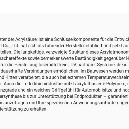
Ester der Acrylsäure, ist eine Schlüsselkomponente für die Entwi
., Ltd. hat sich als führender Hersteller etabliert und setzt auf
ellen. Die langkettige, verzweigte Struktur dieses Acrylatmonom
achereffekte sowie bemerkenswerte Beständigkeit gegenüber Hy
 für die Herstellung lösemittelfreier, UV-härtbarer Systeme, die
e, dauerhafte Verbindungen ermöglichen. Im Bauwesen werden mit 
d Kitten verarbeitet, die auch bei extremen Temperaturwechseln
len. Auch die Lederfinishindustrie nutzt acrylatbasierte Polymer
nzgrade und ein weiches Griffgefühl für Automobilsitze und hoc
synthese bis zur Unterstützung bei Endprodukten – garantiert
is anzufragen und Ihre spezifischen Anwendungsanforderungen fü
nterstützung zu erhalten.