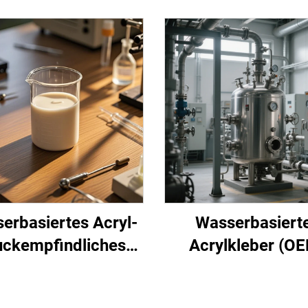
erbasiertes Acryl-
Wasserbasiert
uckempfindliches
Acrylkleber (O
Klebstoff