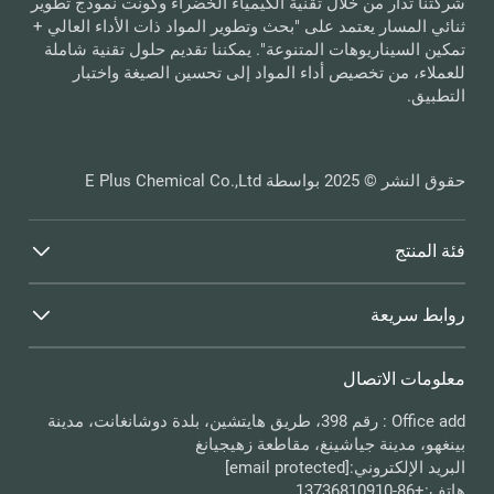
شركتنا تُدار من خلال تقنية الكيمياء الخضراء وكونت نموذج تطوير
ثنائي المسار يعتمد على "بحث وتطوير المواد ذات الأداء العالي +
تمكين السيناريوهات المتنوعة". يمكننا تقديم حلول تقنية شاملة
للعملاء، من تخصيص أداء المواد إلى تحسين الصيغة واختبار
التطبيق.
حقوق النشر © 2025 بواسطة E Plus Chemical Co.,Ltd
فئة المنتج
روابط سريعة
معلومات الاتصال
Office add : رقم 398، طريق هايتشين، بلدة دوشانغانت، مدينة
بينغهو، مدينة جياشينغ، مقاطعة زهيجيانغ
البريد الإلكتروني:
[email protected]
هاتف:
+86-13736810910