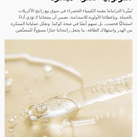
تُميِّزنا التزاماتنا بتقنية الكيمياء الخضراء في سوق بيع راتنج الأكريلات
بالجملة. وبإعطائنا الأولوية للاستدامة، نضمن أن منتجاتنا لا تؤدي أداءً
استثنائيًّا فحسب، بل تسهم أيضًا في صحة كوكبنا. وتقلل عملياتنا المبتكرة
من الهدر واستهلاك الطاقة، ما يجعل راتنجاتنا خيارًا مسؤولًا للمصنِّعين.