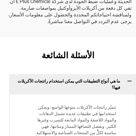
الحديثة وعمليات ضبط الجودة لدى شركة E Plus Chemical أن
تفي كل دفعة من أكريلات الأيزوأوكتيل بمواصفات صارمة.
ولمناقشة احتياجاتكم المحددة والحصول على معلومات الأسعار،
يرجى عدم التردد في التواصل معنا مباشرةً.
الأسئلة الشائعة
ما هي أنواع التطبيقات التي يمكن استخدام راتنجات الأكريلات
فيها؟
تتميّز راتنجات الأكريلات بتنوعها الواسع، ويمكن
استخدامها في تطبيقات عديدة تشمل الدهانات
والمواد اللاصقة والمواد المانعة للتسرب وغيرها
الكثير. وبفضل التصاقها الممتاز ومتانتها، فهي
مناسبة لكلٍّ من المنتجات الصناعية والاستهلاكية.