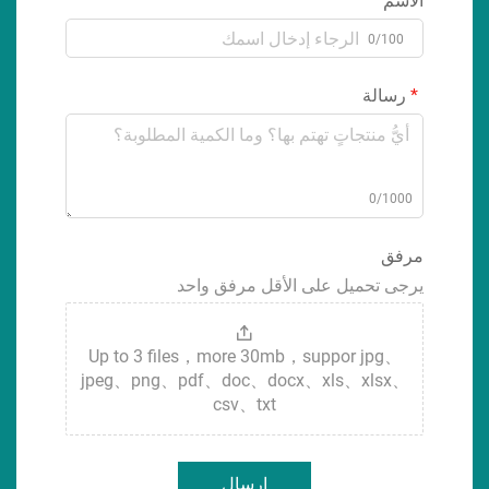
الاسم
0/100
رسالة
0/1000
مرفق
يرجى تحميل على الأقل مرفق واحد
Up to 3 files，more 30mb，suppor jpg、
jpeg、png、pdf、doc、docx、xls、xlsx、
csv、txt
إرسال