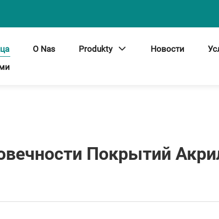
ица
O Nas
Produkty
Новости
Ус
ами
овечности Покрытий Акри