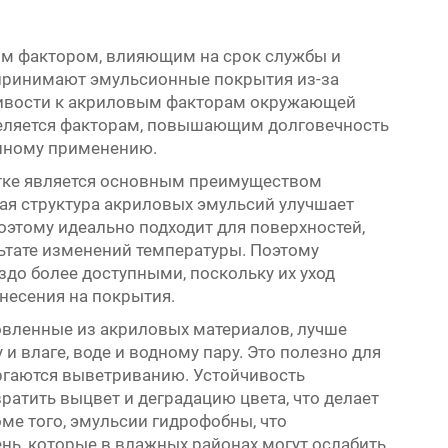
ым фактором, влияющим на срок службы и
принимают эмульсионные покрытия из-за
йчивости к акриловым факторам окружающей
уделяется факторам, повышающим долговечность
нному применению.
стке является основным преимуществом
ая структура акриловых эмульсий улучшает
оэтому идеально подходит для поверхностей,
ьтате изменений температуры. Поэтому
до более доступными, поскольку их уход
несения на покрытия.
овленные из акриловых материалов, лучше
и влаге, воде и водному пару. Это полезно для
ргаются выветриванию. Устойчивость
ратить выцвет и деградацию цвета, что делает
ме того, эмульсии гидрофобны, что
ень, которые в влажных районах могут ослабить