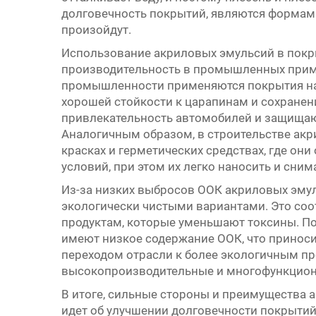
долговечность покрытий, являются формам
произойдут.
Использование акриловых эмульсий в покр
производительность в промышленных прим
промышленности применяются покрытия на 
хорошей стойкости к царапинам и сохране
привлекательность автомобилей и защищаю
Аналогичным образом, в строительстве ак
красках и герметических средствах, где он
условий, при этом их легко наносить и сни
Из-за низких выбросов ООК акриловых эмул
экологически чистыми вариантами. Это соо
продуктам, которые уменьшают токсины. П
имеют низкое содержание ООК, что приносит
переходом отрасли к более экологичным пр
высокопроизводительные и многофункциона
В итоге, сильные стороны и преимущества 
идет об улучшении долговечности покрытий