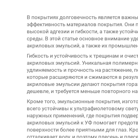
В покрытиях долговечность является важн
эффективность материалов покрытия. Они 
высокой адгезии и гибкости, а также усто
среды. В этой статье основное внимание 
акриловых эмульсий, а также их промышле
Гибкость и устойчивость к трещинам и очи
акриловых эмульсий. Уникальная полимерн
удлиняемость и прочность на растяжение, п
которые расширяются и сжимаются в резул
акриловые эмульсии делают покрытия гораз
дешевле, и требуется меньше повторного на
Кроме того, эмульсионные покрытия, изгот
всего устойчивы к ультрафиолетовому свету 
наружных применений, где покрытия подве
акриловых эмульсий к УФ помогает предотв
поверхности более приятными для глаз. Кро
отталкивает воду, и поэтому плесень и плес