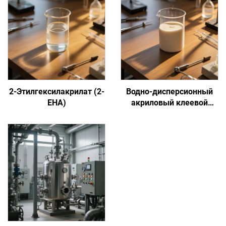
2-Этилгексилакрилат (2-
Водно-дисперсионный
EHA)
акриловый клеевой
состав на основе
сенсорной адгезии