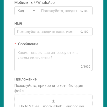
Мобильный/WhatsApp
Код
0/100
Имя
0/100
Сообщение
0/1000
Приложение
Пожалуйста, прикрепите хотя бы один
файл
Up to 3 files，more 30mb，suppor jpg、