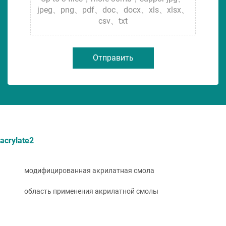
jpeg、png、pdf、doc、docx、xls、xlsx、
csv、txt
Отправить
acrylate2
модифицированная акрилатная смола
область применения акрилатной смолы