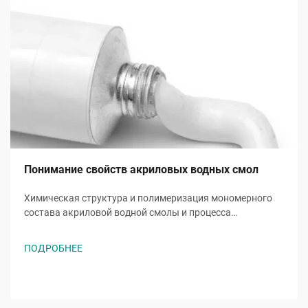
Понимание свойств акриловых водных смол
Химическая структура и полимеризация мономерного
состава акриловой водной смолы и процесса
полимеризации. Водные акриловые смолы образуются
из метакрилатных и акрилатных мономеров, в основном
ПОДРОБНЕЕ
метилметакрилата (MMA) и бутилакрилата...