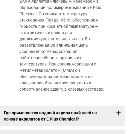
2-ЭГА является ключевым мономером в
образовании полимеров компании E Plus
Chemical. Он снижает температуру
стеклования (Tg) до -65 °C, обеспечивая
гибкость при комнатной температуре —
что критически важно для
давлениочувствительных клеев. Его
разветвлённая C8 алкильная цепь
усиливает когезию, сохраняя
работоспособность при низких
температурах. При сополимеризации с
метилметакрилатом (MMA) он
обеспечивает равномерное сетчатое
связывание, балансируя липкость и
сопротивление сдвигу в клеевых составах.
Где применяется водный акрилатный клей на
основе акрилатов от E Plus Chemical?