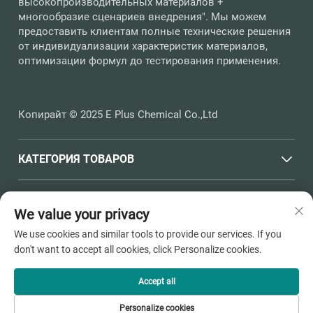
высокопроизводительных материалов +
многообразие сценариев внедрения". Мы можем
предоставить клиентам полные технические решения
от индивидуализации характеристик материалов,
оптимизации формул до тестирования применения.
Копирайт © 2025 E Plus Chemical Co.,Ltd
КАТЕГОРИЯ ТОВАРОВ
БЫСТРЫЕ ССЫЛКИ
We value your privacy
We use cookies and similar tools to provide our services. If you
КОНТАКТНАЯ ИНФОРМАЦИЯ
don't want to accept all cookies, click Personalize cookies.
Office add : Улица Хайчен, №398, город Душанган, город
Пинху, город Цзясин, провинция Чжэцзян
Accept all
Электронная почта:
[email protected]
Personalize cookies
Тел.:
+86-13736810910