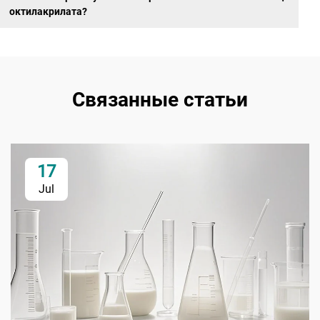
октилакрилата?
Связанные статьи
17
Jul