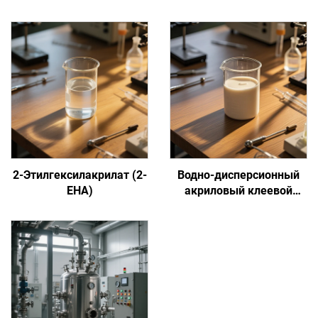
2-Этилгексилакрилат (2-
Водно-дисперсионный
EHA)
акриловый клеевой
состав на основе
сенсорной адгезии