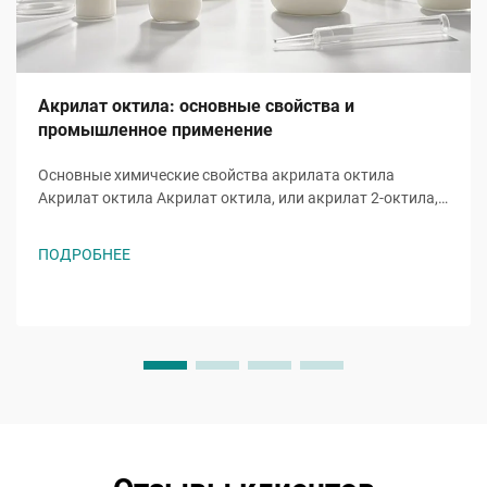
Акрилат октила: основные свойства и
промышленное применение
Основные химические свойства акрилата октила
Акрилат октила Акрилат октила, или акрилат 2-октила,
представляет собой акрилатный эфирный мономер с
молекулярной формулой ĈH̊O̊, молекула которого
ПОДРОБНЕЕ
включает восьмиуглеродную алкильную цепь,
присоединенную к гидроксильной группе и
характерной...