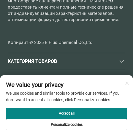
многообразие сценариев внедрения". Мы можем
предоставить клиентам полные технические решения
от индивидуализации характеристик материалов,
оптимизации формул до тестирования применения.
Копирайт © 2025 E Plus Chemical Co.,Ltd
КАТЕГОРИЯ ТОВАРОВ
БЫСТРЫЕ ССЫЛКИ
We value your privacy
We use cookies and similar tools to provide our services. If you
КОНТАКТНАЯ ИНФОРМАЦИЯ
don't want to accept all cookies, click Personalize cookies.
Office add : Улица Хайчен, №398, город Душанган, город
Пинху, город Цзясин, провинция Чжэцзян
Accept all
Электронная почта:
[email protected]
Personalize cookies
Тел.:
+86-13736810910