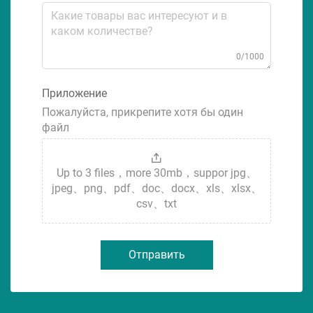
0/1000
Приложение
Пожалуйста, прикрепите хотя бы один
файл
Up to 3 files，more 30mb，suppor jpg、
jpeg、png、pdf、doc、docx、xls、xlsx、
csv、txt
Отправить