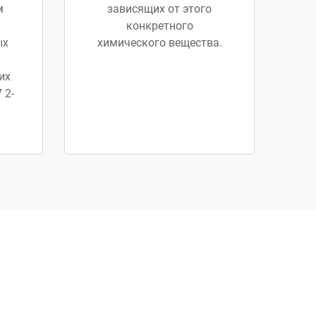
м
зависящих от этого
конкретного
ых
химического вещества.
их
 2-