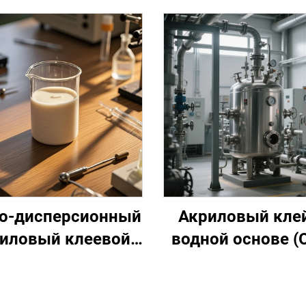
о-дисперсионный
Акриловый клей
иловый клеевой
водной основе (
став на основе
нсорной адгезии