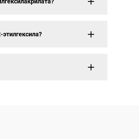
илгексилакрилата?
-этилгексила?