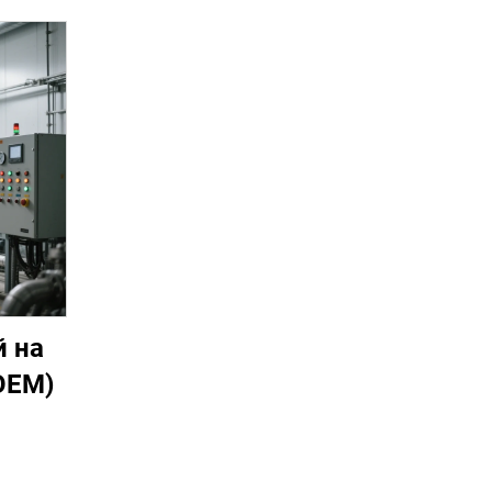
 на
OEM)