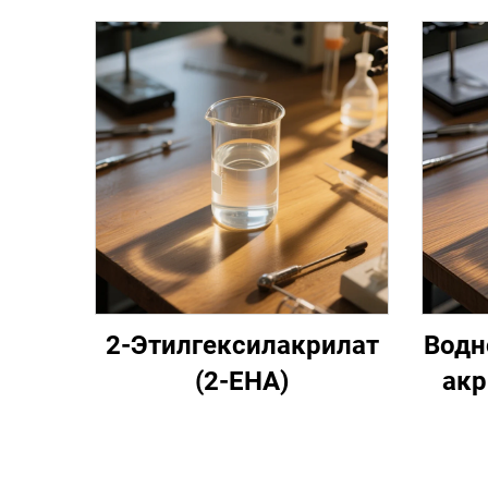
2-Этилгексилакрилат
Водн
(2-EHA)
акр
со
се