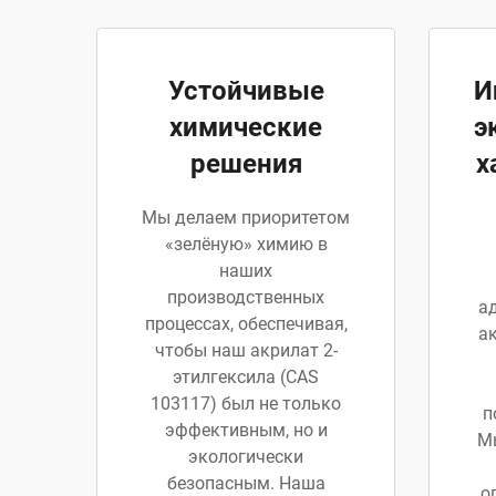
Устойчивые
И
химические
э
решения
х
Мы делаем приоритетом
«зелёную» химию в
наших
производственных
а
процессах, обеспечивая,
ак
чтобы наш акрилат 2-
этилгексила (CAS
103117) был не только
п
эффективным, но и
Мы
экологически
безопасным. Наша
о