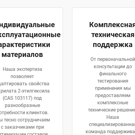
ндивидуальные
Комплексна
ксплуатационные
техническая
арактеристики
поддержка
материалов
От первоначальной
консультации до
Наша экспертиза
финального
позволяет
тестирования
даптировать свойства
применения мы
рилата 2-этилгексила
предоставляем
(CAS 103117) под
комплексные
разнообразные
технические решени
отребности клиентов.
Наша
 тесно сотрудничаем
специализированна
с заказчиками при
команда поддержива
птимизации составов,