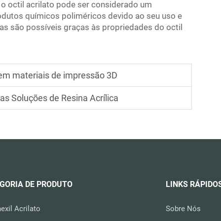
o octil acrilato pode ser considerado um
odutos químicos poliméricos devido ao seu uso e
ras são possíveis graças às propriedades do octil
 em materiais de impressão 3D
as Soluções de Resina Acrílica
GORIA DE PRODUTO
LINKS RÁPIDO
hexil Acrilato
Sobre Nós