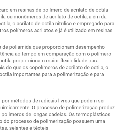
caro em resinas de polímero de acrilato de octila
la ou monômeros de acrilato de octila, além da
ila, o acrilato de octila nitrílico é empregado para
tros polímeros acrilatos e já é utilizado em resinas
eros de poliamida que proporcionam desempenho
istência ao tempo em comparação com o polímero
 octila proporcionam maior flexibilidade para
is do que os copolímeros de acrilato de octila, o
octila importantes para a polimerização e para
o por métodos de radicais livres que podem ser
quimicamente. O processo de polimerização produz
m polímeros de longas cadeias. Os termoplásticos
ado do processo de polimerização possuem uma
as, selantes e têxteis.