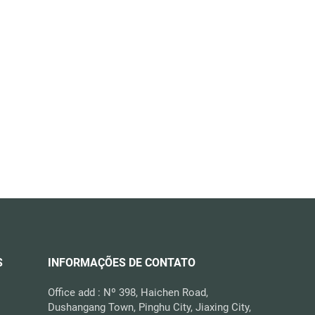
S
INFORMAÇÕES DE CONTATO
Office add : Nº 398, Haichen Road,
Dushangang Town, Pinghu City, Jiaxing City,