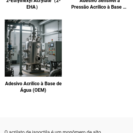
2-Ethylhexyl Acrylate（2-
Adesivo Sensível à
EHA）
Pressão Acrílico à Base de
Água
Adesivo Acrílico à Base de
Água (OEM)
O acrilato de isooctila é um monômero de alto