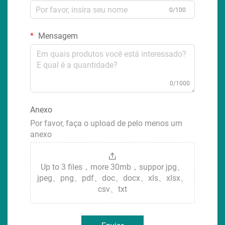
0/100
Mensagem
0/1000
Anexo
Por favor, faça o upload de pelo menos um
anexo
Up to 3 files，more 30mb，suppor jpg、
jpeg、png、pdf、doc、docx、xls、xlsx、
csv、txt