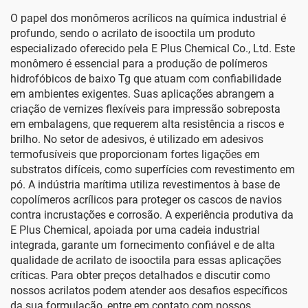
O papel dos monômeros acrílicos na química industrial é
profundo, sendo o acrilato de isooctila um produto
especializado oferecido pela E Plus Chemical Co., Ltd. Este
monômero é essencial para a produção de polímeros
hidrofóbicos de baixo Tg que atuam com confiabilidade
em ambientes exigentes. Suas aplicações abrangem a
criação de vernizes flexíveis para impressão sobreposta
em embalagens, que requerem alta resistência a riscos e
brilho. No setor de adesivos, é utilizado em adesivos
termofusíveis que proporcionam fortes ligações em
substratos difíceis, como superfícies com revestimento em
pó. A indústria marítima utiliza revestimentos à base de
copolímeros acrílicos para proteger os cascos de navios
contra incrustações e corrosão. A experiência produtiva da
E Plus Chemical, apoiada por uma cadeia industrial
integrada, garante um fornecimento confiável e de alta
qualidade de acrilato de isooctila para essas aplicações
críticas. Para obter preços detalhados e discutir como
nossos acrilatos podem atender aos desafios específicos
da sua formulação, entre em contato com nossos