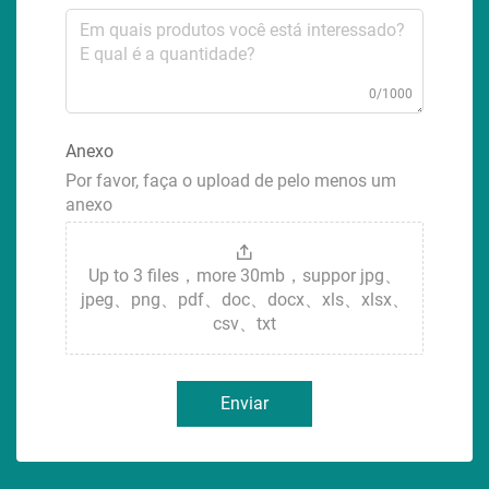
0/1000
Anexo
Por favor, faça o upload de pelo menos um
anexo
Up to 3 files，more 30mb，suppor jpg、
jpeg、png、pdf、doc、docx、xls、xlsx、
csv、txt
Enviar