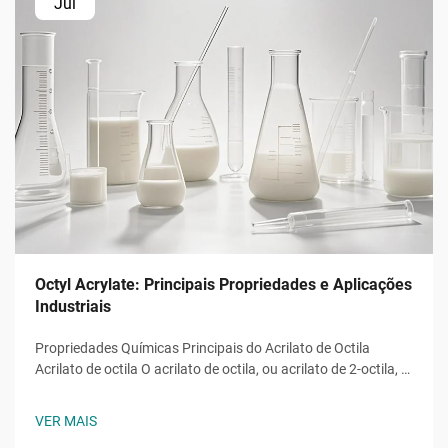
Jul
Octyl Acrylate: Principais Propriedades e Aplicações
Industriais
Propriedades Químicas Principais do Acrilato de Octila
Acrilato de octila O acrilato de octila, ou acrilato de 2-octila, é
um monômero éster acrílico com a fórmula molecular ĈH̊O̊,
uma molécula composta por uma cadeia alquila de oito
VER MAIS
carbonos ligada a um grupo hidroxila e ao grupo