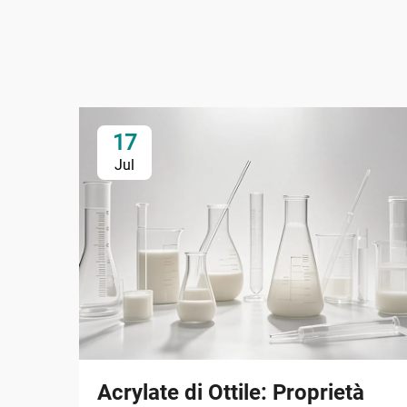
17
Jul
Acrylate di Ottile: Proprietà