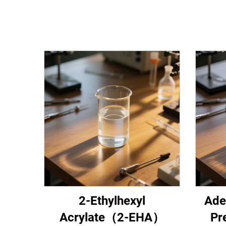
2-Ethylhexyl
Ades
Acrylate（2-EHA）
Pr