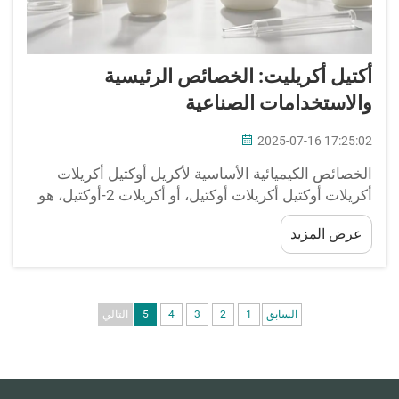
أكتيل أكريليت: الخصائص الرئيسية
والاستخدامات الصناعية
2025-07-16 17:25:02
الخصائص الكيميائية الأساسية لأكريل أوكتيل أكريلات
أكريلات أوكتيل أكريلات أوكتيل، أو أكريلات 2-أوكتيل، هو
مونومر إستر أكريلات له الصيغة الجزيئية ĈH̊O̊، وهو
عرض المزيد
جزيء من سلسلة ألكيل ثمانية الكربون مرتبطة بمجموعة
هيدروكسيل والخاصية...
السابق
1
2
3
4
5
التالي