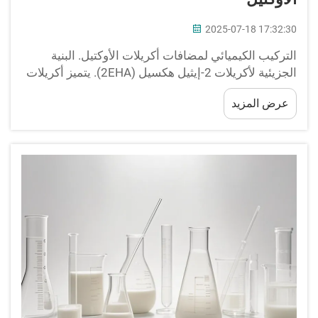
2025-07-18 17:32:30
التركيب الكيميائي لمضافات أكريلات الأوكتيل. البنية
الجزيئية لأكريلات 2-إيثيل هكسيل (2EHA). يتميز أكريلات
2-إيثيل هكسيل (2EHA) بسلسلة ألكيل متفرعة تُنتج
عرض المزيد
بوليمرًا مرنًا، كما أنه مستقر مائيًا. تركيبه الجزيئي...