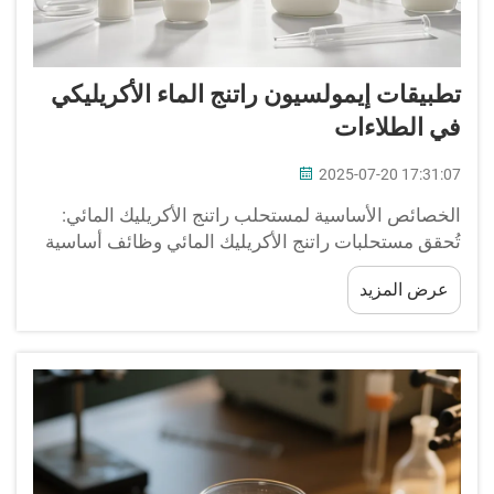
تطبيقات إيمولسيون راتنج الماء الأكريليكي
في الطلاءات
2025-07-20 17:31:07
الخصائص الأساسية لمستحلب راتنج الأكريليك المائي:
تُحقق مستحلبات راتنج الأكريليك المائي وظائف أساسية
من مونومرات فريدة مثل أكريلات 2-إيثيل هكسيل
عرض المزيد
(2EHA). يُخفّض هذا الأكريلات ذو السلسلة المتفرعة
درجة حرارة انتقال الزجاج...